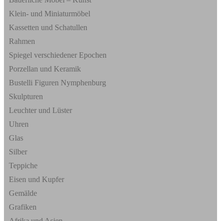
Klein- und Miniaturmöbel
Kassetten und Schatullen
Rahmen
Spiegel verschiedener Epochen
Porzellan und Keramik
Bustelli Figuren Nymphenburg
Skulpturen
Leuchter und Lüster
Uhren
Glas
Silber
Teppiche
Eisen und Kupfer
Gemälde
Grafiken
Afrika und Asien