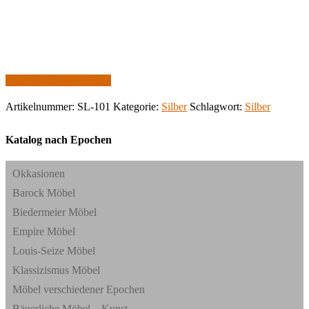
Zur Anfrage hinzufügen
Artikelnummer:
SL-101
Kategorie:
Silber
Schlagwort:
Silber
Katalog nach Epochen
Okkasionen
Barock Möbel
Biedermeier Möbel
Empire Möbel
Louis-Seize Möbel
Klassizismus Möbel
Möbel verschiedener Epochen
Bäuerliche Möbel – Kunst