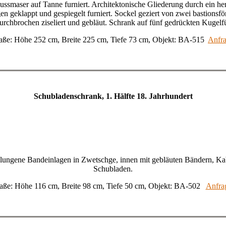
maser auf Tanne furniert. Architektonische Gliederung durch ein herv
gen geklappt und gespiegelt furniert. Sockel geziert von zwei bastionsf
urchbrochen ziseliert und gebläut. Schrank auf fünf gedrückten Kugelf
ße: Höhe 252 cm, Breite 225 cm, Tiefe 73 cm, Objekt: BA-515
Anfr
Schubladenschrank, 1. Hälfte 18. Jahrhundert
schlungene Bandeinlagen in Zwetschge, innen mit gebläuten Bändern, Ka
Schubladen.
ße: Höhe 116 cm, Breite 98 cm, Tiefe 50 cm, Objekt: BA-502
Anfra