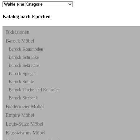
Katalog nach Epochen
Okkasionen
Barock Möbel
Barock Kommoden
Barock Schränke
Barock Sekretäre
Barock Spiegel
Barock Stühle
Barock Tische und Konsolen
Barock Sitzbank
Biedermeier Möbel
Empire Möbel
Louis-Seize Möbel
Klassizismus Möbel