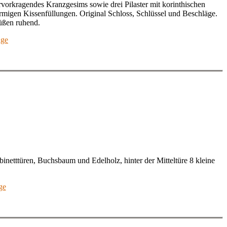
orkragendes Kranzgesims sowie drei Pilaster mit korinthischen
örmigen Kissenfüllungen. Original Schloss, Schlüssel und Beschläge.
üßen ruhend.
age
binetttüren, Buchsbaum und Edelholz, hinter der Mitteltüre 8 kleine
ge