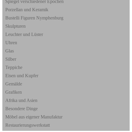
Spiegel verschiedener Epochen
Porzellan und Keramik
Bustelli Figuren Nymphenburg
Skulpturen
Leuchter und Lüster
Uhren
Glas
Silber
Teppiche
Eisen und Kupfer
Gemälde
Grafiken
Afrika und Asien
Besondere Dinge
Möbel aus eigener Manufaktur
Restaurierungswerkstatt