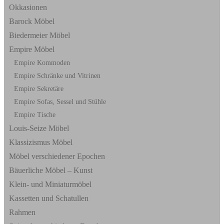
Okkasionen
Barock Möbel
Biedermeier Möbel
Empire Möbel
Empire Kommoden
Empire Schränke und Vitrinen
Empire Sekretäre
Empire Sofas, Sessel und Stühle
Empire Tische
Louis-Seize Möbel
Klassizismus Möbel
Möbel verschiedener Epochen
Bäuerliche Möbel – Kunst
Klein- und Miniaturmöbel
Kassetten und Schatullen
Rahmen