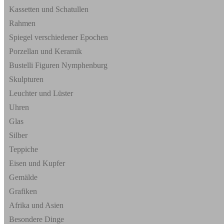
Kassetten und Schatullen
Rahmen
Spiegel verschiedener Epochen
Porzellan und Keramik
Bustelli Figuren Nymphenburg
Skulpturen
Leuchter und Lüster
Uhren
Glas
Silber
Teppiche
Eisen und Kupfer
Gemälde
Grafiken
Afrika und Asien
Besondere Dinge