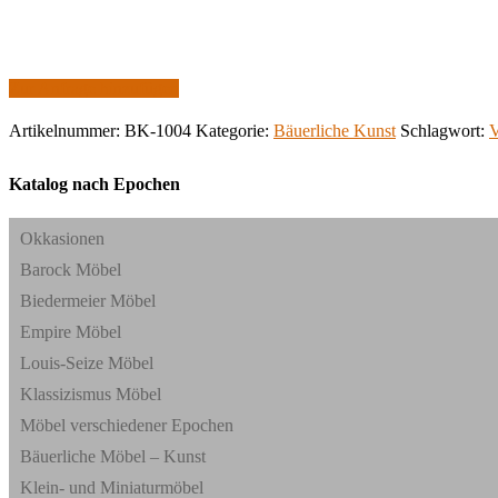
Zur Anfrage hinzufügen
Artikelnummer:
BK-1004
Kategorie:
Bäuerliche Kunst
Schlagwort:
V
Katalog nach Epochen
Okkasionen
Barock Möbel
Biedermeier Möbel
Empire Möbel
Louis-Seize Möbel
Klassizismus Möbel
Möbel verschiedener Epochen
Bäuerliche Möbel – Kunst
Klein- und Miniaturmöbel