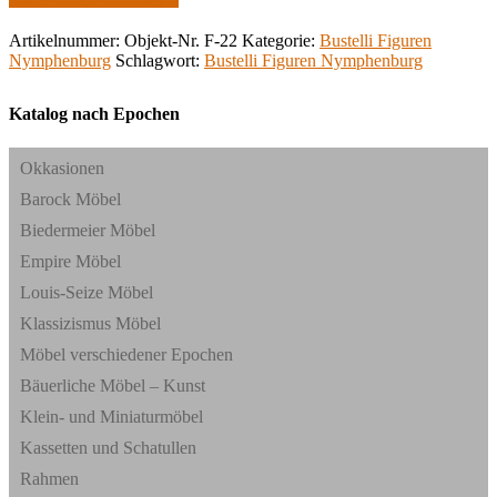
Artikelnummer:
Objekt-Nr. F-22
Kategorie:
Bustelli Figuren
Nymphenburg
Schlagwort:
Bustelli Figuren Nymphenburg
Katalog nach Epochen
Okkasionen
Barock Möbel
Biedermeier Möbel
Empire Möbel
Louis-Seize Möbel
Klassizismus Möbel
Möbel verschiedener Epochen
Bäuerliche Möbel – Kunst
Klein- und Miniaturmöbel
Kassetten und Schatullen
Rahmen