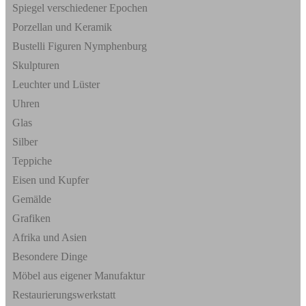
Spiegel verschiedener Epochen
Porzellan und Keramik
Bustelli Figuren Nymphenburg
Skulpturen
Leuchter und Lüster
Uhren
Glas
Silber
Teppiche
Eisen und Kupfer
Gemälde
Grafiken
Afrika und Asien
Besondere Dinge
Möbel aus eigener Manufaktur
Restaurierungswerkstatt