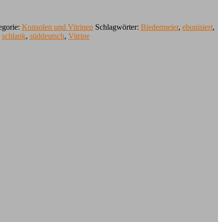
egorie:
Konsolen und Vitrinen
Schlagwörter:
Biedermeier
,
ebonisiert
,
,
schlank
,
süddeutsch
,
Vitrine