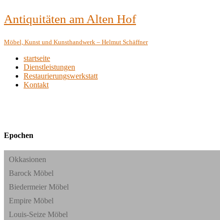
Antiquitäten am Alten Hof
Möbel, Kunst und Kunsthandwerk – Helmut Schäffner
startseite
Dienstleistungen
Restaurierungswerkstatt
Kontakt
Epochen
Okkasionen
Barock Möbel
Biedermeier Möbel
Empire Möbel
Louis-Seize Möbel