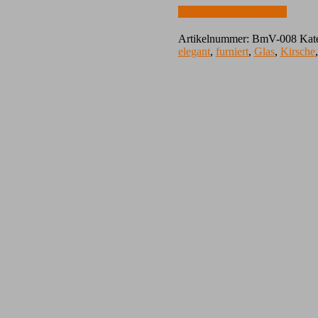
Zur Anfrage hinzufügen
Artikelnummer:
BmV-008
Kat
elegant
,
furniert
,
Glas
,
Kirsche