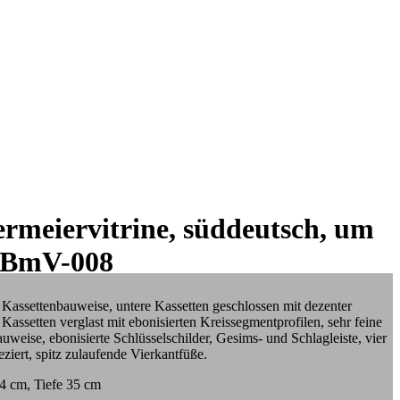
ermeiervitrine, süddeutsch, um
: BmV-008
n Kassettenbauweise, untere Kassetten geschlossen mit dezenter
Kassetten verglast mit ebonisierten Kreissegmentprofilen, sehr feine
weise, ebonisierte Schlüsselschilder, Gesims- und Schlagleiste, vier
ziert, spitz zulaufende Vierkantfüße.
4 cm, Tiefe 35 cm