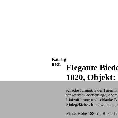
Katalog
nach
Elegante Bied
1820, Objekt
Kirsche furniert, zwei Türen i
schwarzer Fadeneinlage, obere 
Linienführung und schlanke Bau
Einlegefächer, Innenwände tape
Maße: Höhe 188 cm, Breite 12