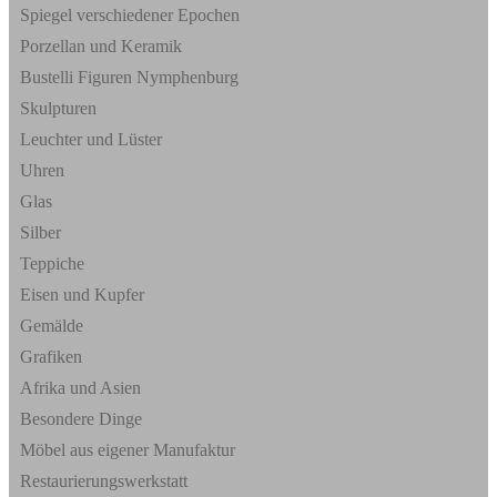
Spiegel verschiedener Epochen
Porzellan und Keramik
Bustelli Figuren Nymphenburg
Skulpturen
Leuchter und Lüster
Uhren
Glas
Silber
Teppiche
Eisen und Kupfer
Gemälde
Grafiken
Afrika und Asien
Besondere Dinge
Möbel aus eigener Manufaktur
Restaurierungswerkstatt