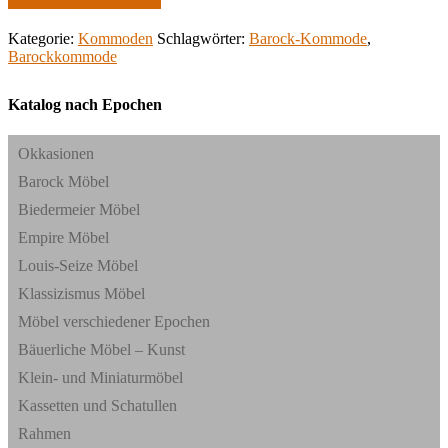
Zur Anfrage hinzufügen
Kategorie:
Kommoden
Schlagwörter:
Barock-Kommode
,
Barockkommode
Katalog nach Epochen
Okkasionen
Barock Möbel
Biedermeier Möbel
Empire Möbel
Louis-Seize Möbel
Klassizismus Möbel
Möbel verschiedener Epochen
Bäuerliche Möbel – Kunst
Klein- und Miniaturmöbel
Kassetten und Schatullen
Rahmen