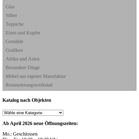
Glas
Silber
Teppiche
Eisen und Kupfer
Gemälde
Grafiken
Afrika und Asien
Besondere Dinge
Möbel aus eigener Manufaktur
Restaurierungswerkstatt
Katalog nach Objekten
Ab April 2026 neue Öffnungszeiten:
Mo.: Geschlossen