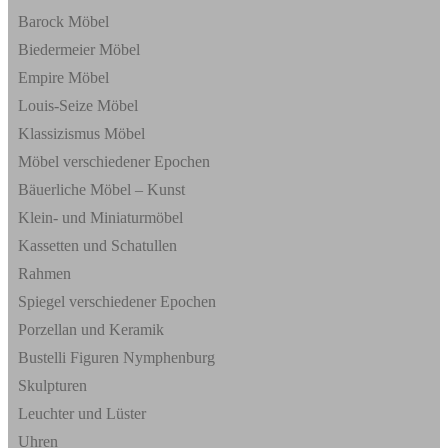
Barock Möbel
Biedermeier Möbel
Empire Möbel
Louis-Seize Möbel
Klassizismus Möbel
Möbel verschiedener Epochen
Bäuerliche Möbel – Kunst
Klein- und Miniaturmöbel
Kassetten und Schatullen
Rahmen
Spiegel verschiedener Epochen
Porzellan und Keramik
Bustelli Figuren Nymphenburg
Skulpturen
Leuchter und Lüster
Uhren