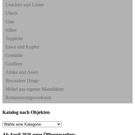
Leuchter und Lüster
Uhren
Glas
Silber
Teppiche
Eisen und Kupfer
Gemälde
Grafiken
Afrika und Asien
Besondere Dinge
Möbel aus eigener Manufaktur
Restaurierungswerkstatt
Katalog nach Objekten
Ab April 2026 neue Öffnungszeiten: