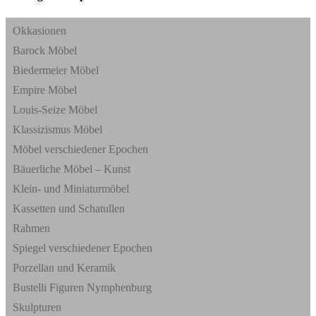
Okkasionen
Barock Möbel
Biedermeier Möbel
Empire Möbel
Louis-Seize Möbel
Klassizismus Möbel
Möbel verschiedener Epochen
Bäuerliche Möbel – Kunst
Klein- und Miniaturmöbel
Kassetten und Schatullen
Rahmen
Spiegel verschiedener Epochen
Porzellan und Keramik
Bustelli Figuren Nymphenburg
Skulpturen