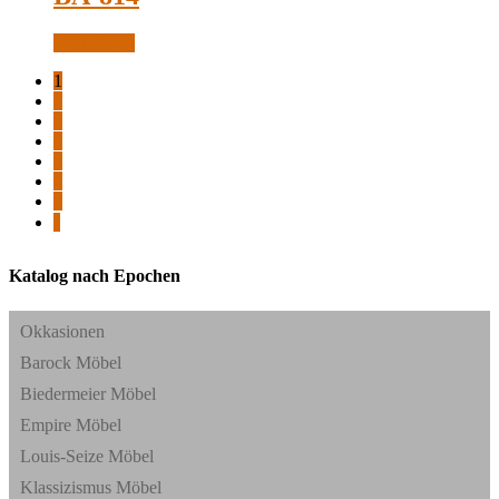
Weiterlesen
1
2
3
4
5
6
7
⟩
Katalog nach Epochen
Okkasionen
Barock Möbel
Biedermeier Möbel
Empire Möbel
Louis-Seize Möbel
Klassizismus Möbel