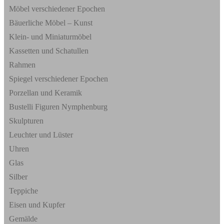
Möbel verschiedener Epochen
Bäuerliche Möbel – Kunst
Klein- und Miniaturmöbel
Kassetten und Schatullen
Rahmen
Spiegel verschiedener Epochen
Porzellan und Keramik
Bustelli Figuren Nymphenburg
Skulpturen
Leuchter und Lüster
Uhren
Glas
Silber
Teppiche
Eisen und Kupfer
Gemälde