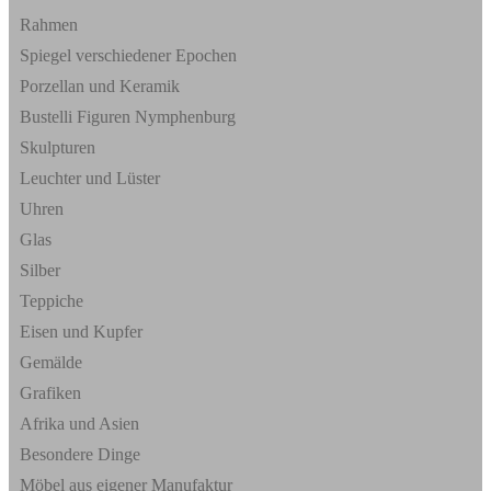
Rahmen
Spiegel verschiedener Epochen
Porzellan und Keramik
Bustelli Figuren Nymphenburg
Skulpturen
Leuchter und Lüster
Uhren
Glas
Silber
Teppiche
Eisen und Kupfer
Gemälde
Grafiken
Afrika und Asien
Besondere Dinge
Möbel aus eigener Manufaktur