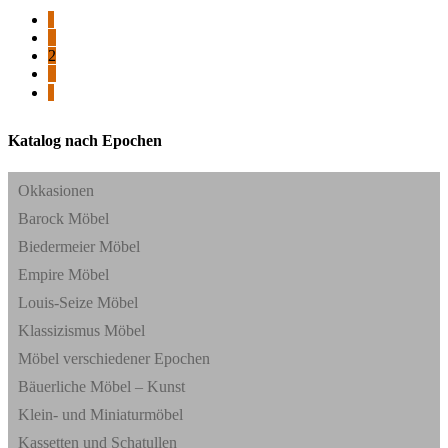
⟨
1
2
3
⟩
Katalog nach Epochen
Okkasionen
Barock Möbel
Biedermeier Möbel
Empire Möbel
Louis-Seize Möbel
Klassizismus Möbel
Möbel verschiedener Epochen
Bäuerliche Möbel – Kunst
Klein- und Miniaturmöbel
Kassetten und Schatullen